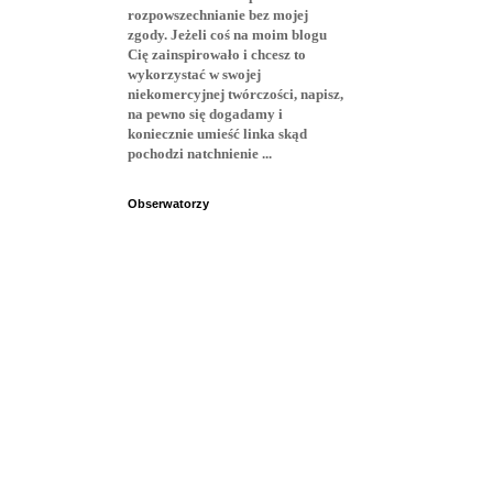
rozpowszechnianie bez mojej
zgody. Jeżeli coś na moim blogu
Cię zainspirowało i chcesz to
wykorzystać w swojej
niekomercyjnej twórczości, napisz,
na pewno się dogadamy i
koniecznie umieść linka skąd
pochodzi natchnienie ...
Obserwatorzy