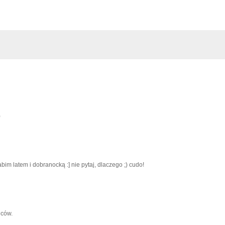
)
im latem i dobranocką :] nie pytaj, dlaczego ;) cudo!
iców.