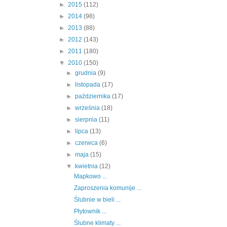
►
2015
(112)
►
2014
(98)
►
2013
(88)
►
2012
(143)
►
2011
(180)
▼
2010
(150)
►
grudnia
(9)
►
listopada
(17)
►
października
(17)
►
września
(18)
►
sierpnia
(11)
►
lipca
(13)
►
czerwca
(6)
►
maja
(15)
▼
kwietnia
(12)
Mapkowo ...
Zaproszenia komunije ...
Ślubnie w bieli ...
Płytownik ...
Ślubne klimaty ...