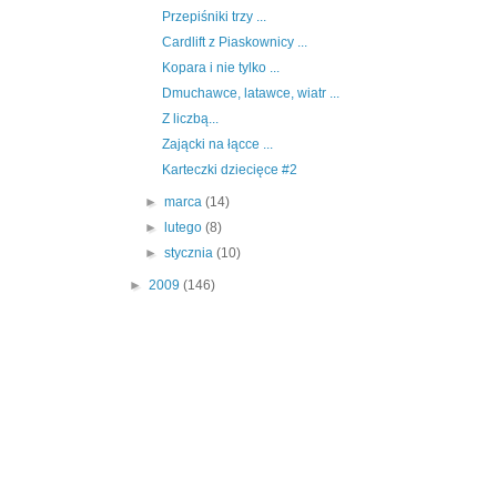
Przepiśniki trzy ...
Cardlift z Piaskownicy ...
Kopara i nie tylko ...
Dmuchawce, latawce, wiatr ...
Z liczbą...
Zającki na łącce ...
Karteczki dziecięce #2
►
marca
(14)
►
lutego
(8)
►
stycznia
(10)
►
2009
(146)