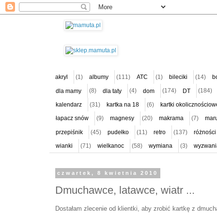
akryl
(1)
albumy
(111)
ATC
(1)
bileciki
(14)
b
dla mamy
(8)
dla taty
(4)
dom
(174)
DT
(184)
kalendarz
(31)
kartka na 18
(6)
kartki okolicznościow
łapacz snów
(9)
magnesy
(20)
makrama
(7)
mar
przepiśnik
(45)
pudełko
(11)
retro
(137)
różności
wianki
(71)
wielkanoc
(58)
wymiana
(3)
wyzwani
czwartek, 8 kwietnia 2010
Dmuchawce, latawce, wiatr ...
Dostałam zlecenie od klientki, aby zrobić kartkę z dmuc