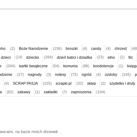
oho
(2)
Boże Narodzenie
(156)
broszki
(4)
candy
(4)
chrzest
(48
dzieci
(14)
dziecko
(264)
dzień babci i dziadka
(23)
etno
(1)
filc
e
(344)
kartki świąteczne
(54)
komunia
(96)
kondolencje
(1)
księg
udzenie
(27)
nagrody
(3)
notesy
(75)
ogród
(4)
ozdoby
(145)
p
(4)
SCRAP PASJA
(155)
scrapki.pl
(32)
sklep
(2)
szydełko i druty
a
(62)
zabawy
(1)
zakładki
(7)
zaproszenia
(104)
hawcami, na bazie moich drzewek ...