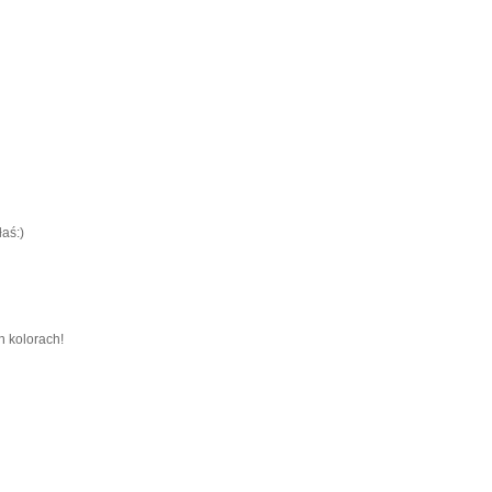
aś:)
h kolorach!