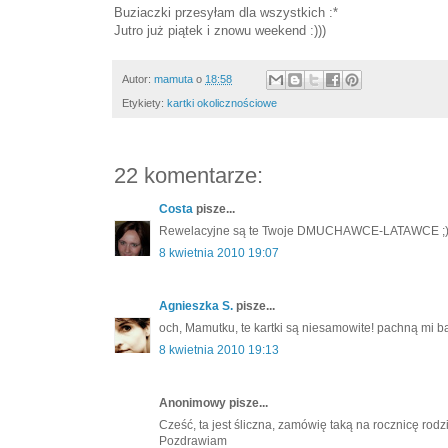
Buziaczki przesyłam dla wszystkich :*
Jutro już piątek i znowu weekend :)))
Autor:
mamuta
o
18:58
Etykiety:
kartki okolicznościowe
22 komentarze:
Costa
pisze...
Rewelacyjne są te Twoje DMUCHAWCE-LATAWCE ;
8 kwietnia 2010 19:07
Agnieszka S.
pisze...
och, Mamutku, te kartki są niesamowite! pachną mi bab
8 kwietnia 2010 19:13
Anonimowy pisze...
Cześć, ta jest śliczna, zamówię taką na rocznicę rodz
Pozdrawiam