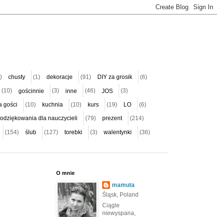
)
chusty
(1)
dekoracje
(91)
DIY za grosik
(6)
(10)
gościnnie
(3)
inne
(46)
JOS
(3)
a gości
(10)
kuchnia
(10)
kurs
(19)
LO
(6)
odziękowania dla nauczycieli
(79)
prezent
(214)
(154)
ślub
(127)
torebki
(3)
walentynki
(36)
O mnie
mamuta
Śląsk, Poland
Ciągle
niewyspana,