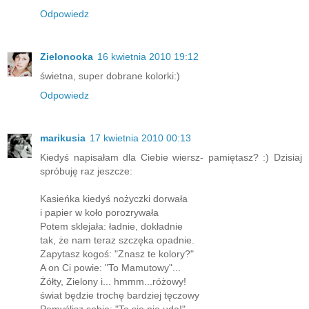
Odpowiedz
Zielonooka
16 kwietnia 2010 19:12
świetna, super dobrane kolorki:)
Odpowiedz
marikusia
17 kwietnia 2010 00:13
Kiedyś napisałam dla Ciebie wiersz- pamiętasz? :) Dzisiaj
spróbuję raz jeszcze:
Kasieńka kiedyś nożyczki dorwała
i papier w koło porozrywała
Potem sklejała: ładnie, dokładnie
tak, że nam teraz szczęka opadnie.
Zapytasz kogoś: "Znasz te kolory?"
A on Ci powie: "To Mamutowy"...
Żółty, Zielony i... hmmm...różowy!
świat będzie trochę bardziej tęczowy
Pomyślisz sobie: "To się nie uda!"